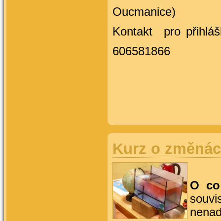
Oucmanice)
Kontakt pro přihláš
606581866
Kurz o změnách
O co
souvi
nena