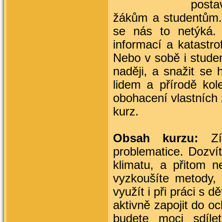
posta
žákům a studentům. 
se nás to netýká.
informací a katastro
Nebo v sobě i studen
naději, a snažit se 
lidem a přírodě kol
obohacení vlastních ž
kurz.
Obsah kurzu:
Zís
problematice. Dozví
klimatu, a přitom ne
vyzkoušíte metody, 
využít i při práci s 
aktivně zapojit do oc
budete moci sdíle