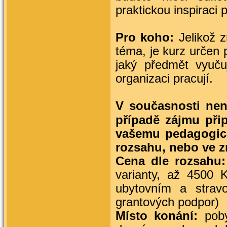
praktickou inspiraci 
Pro koho:
Jelikož z
téma, je kurz určen 
jaký předmět vyuču
organizaci pracují.
V současnosti nen
případě zájmu při
vašemu pedagogic
rozsahu, nebo ve z
Cena dle rozsahu:
varianty, až 4500 
ubytovním a strav
grantových podpor)
Místo konání:
poby