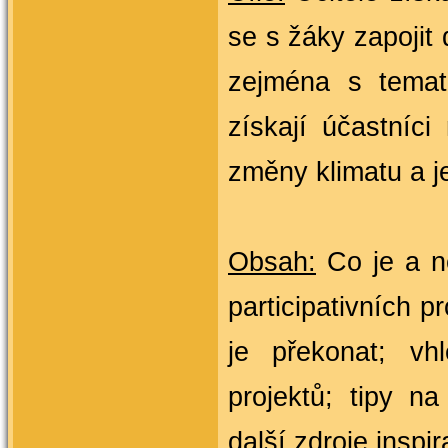
se s žáky zapojit 
zejména s tema
získají účastníci
změny klimatu a j
Obsah:
 Co je a n
participativních pr
je překonat
; vh
projektů; 
tipy na
další zdroje inspi