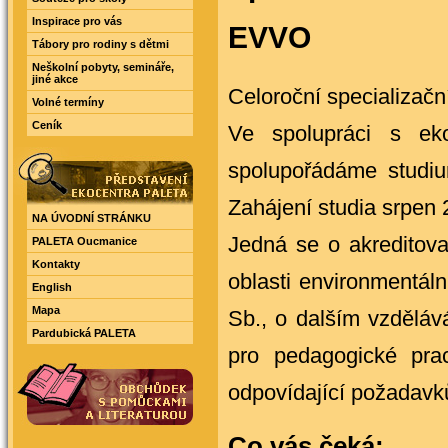
Inspirace pro vás
EVVO
Tábory pro rodiny s dětmi
Neškolní pobyty, semináře,
jiné akce
Celoroční specializačn
Volné termíny
Ceník
Ve spolupráci s ek
spolupořádáme studiu
Zahájení studia srpen 
NA ÚVODNÍ STRÁNKU
Jedná se o akreditova
PALETA Oucmanice
Kontakty
oblasti environmentál
English
Mapa
Sb., o dalším vzděláv
Pardubická PALETA
pro pedagogické prac
odpovídající požadavk
Co vás čeká: