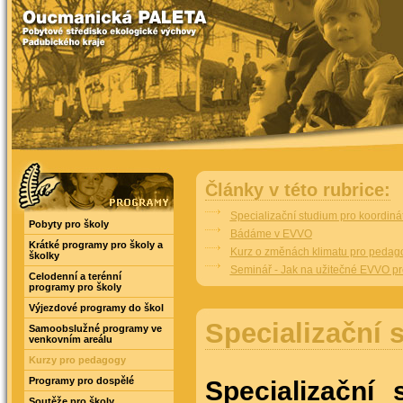
Články v této rubrice:
Specializační studium pro koordin
Pobyty pro školy
Bádáme v EVVO
Krátké programy pro školy a
Kurz o změnách klimatu pro pedago
školky
Seminář - Jak na užitečné EVVO pr
Celodenní a terénní
programy pro školy
Výjezdové programy do škol
Specializační
Samoobslužné programy ve
venkovním areálu
Kurzy pro pedagogy
Programy pro dospělé
Specializační 
Soutěže pro školy