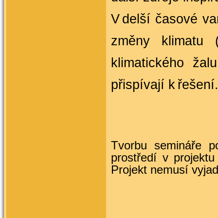
V delší časové va
změny klimatu (p
klimatického žalu
přispívají k
 řešení
Tvorbu semináře po
prostředí v
p
rojektu
Projekt nemusí vyja