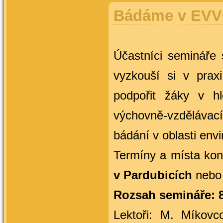
Bádáme v EV
Účastníci semináře
vyzkouší si v praxi
podpořit žáky v hl
výchovně-vzdělávací
bádání v oblasti
envi
Termíny a místa kon
v Pardubicích
nebo
Rozsah semináře: 
Lektoři: M. Míkov