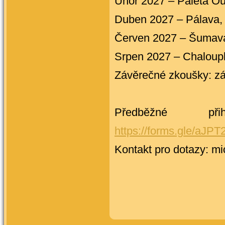
Únor 2027 – Paleta O
Duben 2027 – Pálava,
Červen 2027 – Šumav
Srpen 2027 – Chaloup
Závěrečné zkoušky: zá
Předběžné př
https://forms.gle/aJP
Kontakt pro dotazy: m