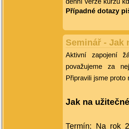
denní verze kurzu kd
Případné dotazy pi
Seminář - Jak 
Aktivní zapojení ž
považujeme za nejú
Připravili jsme prot
Jak na užitečn
Termín:
Na rok 20