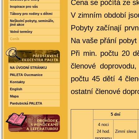
Cena se počítá ze s
Inspirace pro vás
V zimním období jsou
Tábory pro rodiny s dětmi
Neškolní pobyty, semináře,
jiné akce
Pobyty začínají prv
Volné termíny
Na vaše přání pobyt 
Ceník
Při min. počtu 20 d
členové doprovodu, 
NA ÚVODNÍ STRÁNKU
PALETA Oucmanice
počtu 45 dětí 4 čle
Kontakty
ostatní členové dop
English
Mapa
Pardubická PALETA
5 dní
4 noci
24 hod.
Zimní sleva
programu