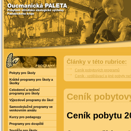
Články v této rubrice:
Ceník pobytových programů
Pobyty pro školy
Ceník - vzdělávací a jiné pobyty ne
Krátké programy pro školy a
školky
Celodenní a terénní
programy pro školy
Ceník pobytov
Výjezdové programy do škol
Samoobslužné programy ve
venkovním areálu
Ceník pobytu 2
Kurzy pro pedagogy
Programy pro dospělé
Soutěže pro školy