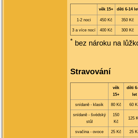
věk 15+
děti 6-14 le
1-2 noci
450 Kč
350 Kč
3 a více nocí
400 Kč
300 Kč
*
bez nároku na lůžk
Stravování
věk
děti 6
15+
let
snídaně - klasik
80 Kč
60 K
snídaně - švédský
150
125 
stůl
Kč
svačina - ovoce
25 Kč
25 K