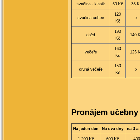
svačina - klasik
50 Kč
35 K
120
svačina-coffee
x
Kč
190
oběd
140 
Kč
160
večeře
125 
Kč
150
druhá večeře
x
Kč
Pronájem učebny 
Na jeden den
Na dva dny
na 3 a 
1 200 Kč
600 Kč
400