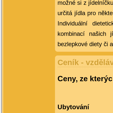
možné si z jídelníčku
určitá jídla pro něk
Individuální dietet
kombinací našich j
bezlepkové diety či a
Ceník - vzděláv
Ceny, ze který
Ubytování