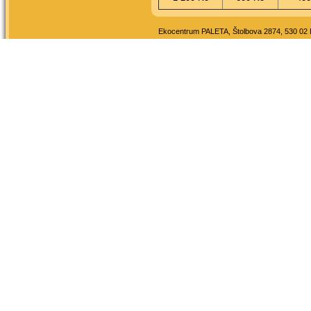
Ekocentrum PALETA, Štolbova 2874, 530 02 Pa