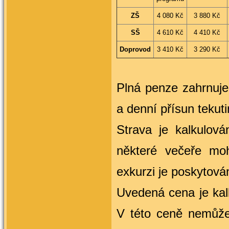
ZŠ
4 080 Kč
3 880 Kč
SŠ
4 610 Kč
4 410 Kč
Doprovod
3 410 Kč
3 290 Kč
Plná penze zahrnuje
a denní přísun tekuti
Strava je kalkulov
některé večeře moh
exkurzi je poskytová
Uvedená cena je kal
V této ceně nemůžem